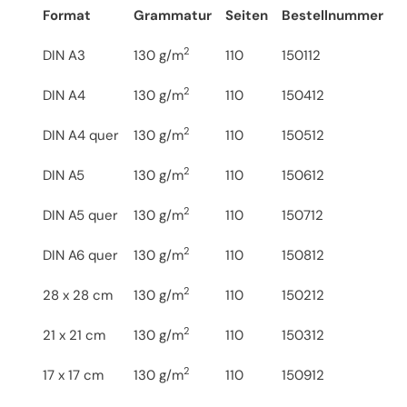
Format
Grammatur
Seiten
Bestellnummer
Format
Grammatur
Seiten
Bestellnummer
2
DIN A3
130 g/m
110
150112
2
DIN A4
130 g/m
110
150412
2
DIN A4 quer
130 g/m
110
150512
2
DIN A5
130 g/m
110
150612
2
DIN A5 quer
130 g/m
110
150712
2
DIN A6 quer
130 g/m
110
150812
2
28 x 28 cm
130 g/m
110
150212
2
21 x 21 cm
130 g/m
110
150312
2
17 x 17 cm
130 g/m
110
150912